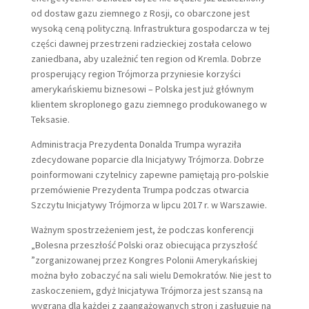
od dostaw gazu ziemnego z Rosji, co obarczone jest
wysoką ceną polityczną. Infrastruktura gospodarcza w tej
części dawnej przestrzeni radzieckiej została celowo
zaniedbana, aby uzależnić ten region od Kremla. Dobrze
prosperujący region Trójmorza przyniesie korzyści
amerykańskiemu biznesowi – Polska jest już głównym
klientem skroplonego gazu ziemnego produkowanego w
Teksasie.
Administracja Prezydenta Donalda Trumpa wyraziła
zdecydowane poparcie dla Inicjatywy Trójmorza. Dobrze
poinformowani czytelnicy zapewne pamiętają pro-polskie
przemówienie Prezydenta Trumpa podczas otwarcia
Szczytu Inicjatywy Trójmorza w lipcu 2017 r. w Warszawie.
Ważnym spostrzeżeniem jest, że podczas konferencji
„Bolesna przeszłość Polski oraz obiecująca przyszłość
”zorganizowanej przez Kongres Polonii Amerykańskiej
można było zobaczyć na sali wielu Demokratów. Nie jest to
zaskoczeniem, gdyż Inicjatywa Trójmorza jest szansą na
wygraną dla każdej z zaangażowanych stron i zasługuje na