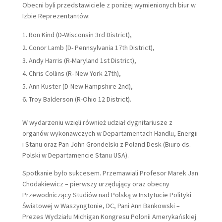
Obecni byli przedstawiciele z poniżej wymienionych biur w
Izbie Reprezentantów:
Ron Kind (D-Wisconsin 3rd District),
Conor Lamb (D- Pennsylvania 17th District),
Andy Harris (R-Maryland 1st District),
Chris Collins (R- New York 27th),
Ann Kuster (D-New Hampshire 2nd),
Troy Balderson (R-Ohio 12 District).
W wydarzeniu wzięli również udział dygnitariusze z
organów wykonawczych w Departamentach Handlu, Energii
i Stanu oraz Pan John Grondelski z Poland Desk (Biuro ds.
Polski w Departamencie Stanu USA).
Spotkanie było sukcesem. Przemawiali Profesor Marek Jan
Chodakiewicz – pierwszy urzędujący oraz obecny
Przewodniczący Studiów nad Polską w Instytucie Polityki
Światowej w Waszyngtonie, DC, Pani Ann Bankowski –
Prezes Wydziału Michigan Kongresu Polonii Amerykańskiej