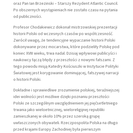
oraz Pan Ian Brzezinski – Starszy Rezydent Atlantic Council.
Po obszernych wystąpieniach nie zostało czasu na pytania
od publiczności.
Profesor Chodakiewicz dokonał mistrzowskiej prezentacji
historii Polski od wczesnych czasów po współczesność.
Zwrócił uwagę, że tendencyjne wypaczanie historii Polski
dokonywane przez mocarstwa, które podzieliły Polskę pod
koniec XVIII wieku, trwa nadal. Dzisiaj wpływowi publicyści i
naukowcy łączą błędy z przeszłości z nowymi fałszami. Z
tego powodu misją Katedry Kościuszki w Instytucie Polityki
Światowej jest korygowanie dominującej, fałszywej narracji
o historii Polski.
Dokładne i sprawiedliwe zrozumienie polskiej, teraźniejszej
idei wolności jest możliwe dzięki poznaniu przeszłości
Polski ze szczególnym uwzględnieniem jej pięćsetletniego
trwania jako wieloetnicznej, wieloreligijnej republiki
zamieszkanej w około 10% przez szeroką grupę
uwłaszczonych obywateli. Rzeczpospolita Polska na długo
przed krajami Europy Zachodniej była pierwszym