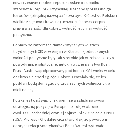
nowoczesnym rządem republikańskim od upadku
starożytnej Republiki Rzymskiej. Rzeczpospolita Obojga
Narodów (oficjalną nazwą państwa było Królestwo Polskie i
Wielkie Księstwo Litewskie) uchwaliła ‘habeas corpus’ –
prawa własności dla kobiet, wolność religijną i wolność
polityczną.
Dopiero po reformach demokratycznych w latach
trzydziestych XIX w. w Anglii i w Stanach Zjednoczonych
wolności polityczne były tak szerokie jak w Polsce. Z tego
powodu imperialistyczne, autokratyczne państwa Rosji,
Prus i Austrii współpracowały pod koniec XVIII wieku w celu
odebrania niepodległości Polsce. Obawiały się, że ich
poddani będą domagać się takich samych wolności jakie
mieli Polacy.
Polska jest dziś ważnym krajem ze względu na swoją
strategiczną pozycję w Europie, jej rolę w obronie
cywilizacji zachodniej oraz jej sojusz i bliskie relacje z NATO
i USA. Profesor Chodakiewicz stwierdził, że powodem
dobrych relacji Amerykanów i Polaków jest wytrwałe