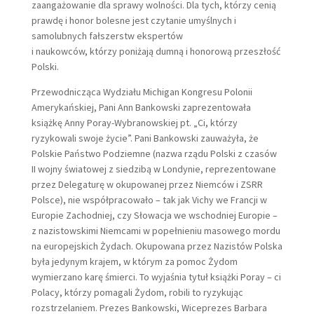
zaangażowanie dla sprawy wolności. Dla tych, którzy cenią
prawdę i honor bolesne jest czytanie umyślnych i
samolubnych fałszerstw ekspertów
i naukowców, którzy poniżają dumną i honorową przeszłość
Polski.
Przewodnicząca Wydziału Michigan Kongresu Polonii
Amerykańskiej, Pani Ann Bankowski zaprezentowała
książkę Anny Poray-Wybranowskiej pt. „Ci, którzy
ryzykowali swoje życie”. Pani Bankowski zauważyła, że
Polskie Państwo Podziemne (nazwa rządu Polski z czasów
II wojny światowej z siedzibą w Londynie, reprezentowane
przez Delegaturę w okupowanej przez Niemców i ZSRR
Polsce), nie współpracowało – tak jak Vichy we Francji w
Europie Zachodniej, czy Słowacja we wschodniej Europie –
z nazistowskimi Niemcami w popełnieniu masowego mordu
na europejskich Żydach. Okupowana przez Nazistów Polska
była jedynym krajem, w którym za pomoc Żydom
wymierzano karę śmierci. To wyjaśnia tytuł książki Poray – ci
Polacy, którzy pomagali Żydom, robili to ryzykując
rozstrzelaniem. Prezes Bankowski, Wiceprezes Barbara