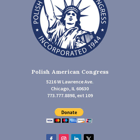
Polish American Congress
5216 W Lawrence Ave.
Chicago, IL 60630
773.777.8898, ext 109