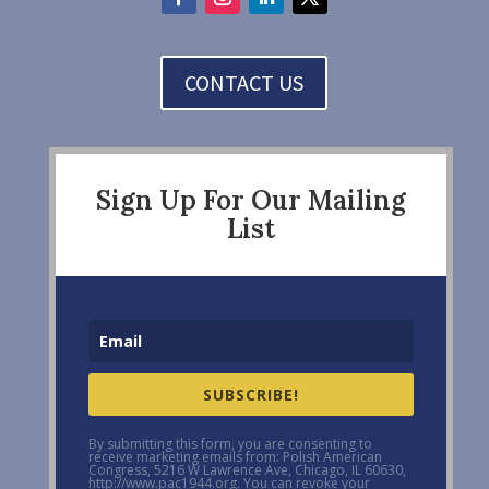
CONTACT US
Sign Up For Our Mailing
List
SUBSCRIBE!
By submitting this form, you are consenting to
receive marketing emails from: Polish American
Congress, 5216 W Lawrence Ave, Chicago, IL 60630,
http://www.pac1944.org. You can revoke your