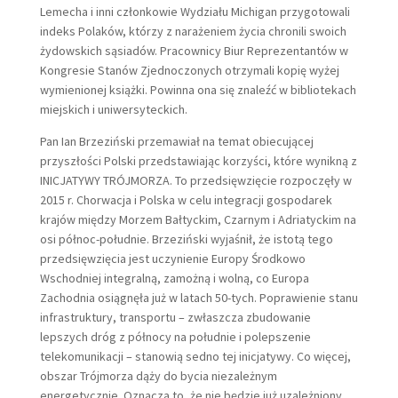
Lemecha i inni członkowie Wydziału Michigan przygotowali
indeks Polaków, którzy z narażeniem życia chronili swoich
żydowskich sąsiadów. Pracownicy Biur Reprezentantów w
Kongresie Stanów Zjednoczonych otrzymali kopię wyżej
wymienionej książki. Powinna ona się znaleźć w bibliotekach
miejskich i uniwersyteckich.
Pan Ian Brzeziński przemawiał na temat obiecującej
przyszłości Polski przedstawiając korzyści, które wynikną z
INICJATYWY TRÓJMORZA. To przedsięwzięcie rozpoczęły w
2015 r. Chorwacja i Polska w celu integracji gospodarek
krajów między Morzem Bałtyckim, Czarnym i Adriatyckim na
osi północ-południe. Brzeziński wyjaśnił, że istotą tego
przedsięwzięcia jest uczynienie Europy Środkowo
Wschodniej integralną, zamożną i wolną, co Europa
Zachodnia osiągnęła już w latach 50-tych. Poprawienie stanu
infrastruktury, transportu – zwłaszcza zbudowanie
lepszych dróg z północy na południe i polepszenie
telekomunikacji – stanowią sedno tej inicjatywy. Co więcej,
obszar Trójmorza dąży do bycia niezależnym
energetycznie. Oznacza to, że nie będzie już uzależniony