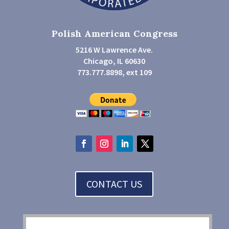
Polish American Congress
5216 W Lawrence Ave.
Chicago, IL 60630
773.777.8898, ext 109
CONTACT US