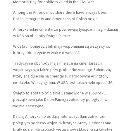
Memorial Day for soldiers killed in the Civil War.
Among the American soldiers there have always been
Polish immigrants and Americans of Polish origin.
Amerykańskie cmentarze powiewają tysiącami flag – dzisiaj
w USA są obchody Święta Pamięci.
W ostatni poniedziałek maja wspominani są wszyscy ci,
którzy oddali życie w walce o wolność.
Tradycyjnie obchody mają miejsce na cmentarzach
wojskowych, a także przy grobie Nieznanego Żołnierza,
który znajduje się na cmentarzu narodowym Arlington,
niedaleko Waszyngtonu. W USA jest takich nekropolii 136.
Święto to zostało oficjalnie ustanowione w 1868 roku,
początkowo jako Dzień Pamięci żołnierzy poległych w
wojnie secesyjnej.
Dzisiaj Amerykanie oddają hołd wszystkim żołnierzom
poległym podczas wojen, w których Stany Zjednoczone
brały udział. Na grobach weteranów składane są kwiaty i