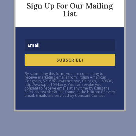
Sign Up For Our Mailing
List
SUBSCRIBE!
By submitting this form, you are consenting to
receive marketing emails from: Polish American
Congress, 5216 W Lawrence Ave, Chicago, IL 60630,
http://www.pac1944.org. You can revoke your
consent to receive emails at any time by using the
SafeUnsubscribe® link, found at the bottom of every
email. Emails are serviced by Constant Contact