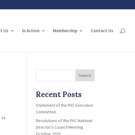
t Us
In Action
Membership
Contact Us
Search
Recent Posts
Statement of the PAC Executive
Committee
 za
Resolutions of the PAC National
Director’s Council Meeting
October 2025