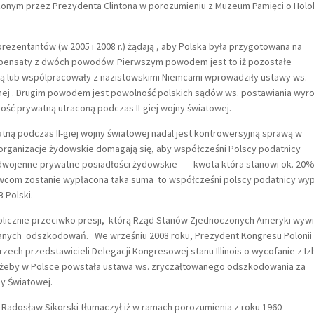
onym przez Prezydenta Clintona w porozumieniu z Muzeum Pamięci o Hol
prezentantów (w 2005 i 2008 r.) żądają , aby Polska była przygotowana na
pensaty z dwóch powodów. Pierwszym powodem jest to iż pozostałe
cką lub wspólpracowały z nazistowskimi Niemcami wprowadziły ustawy ws.
tnej . Drugim powodem jest powolność polskich sądów ws. postawiania wy
ść prywatną utraconą podczas II-giej wojny światowej.
ną podczas II-giej wojny światowej nadal jest kontrowersyjną sprawą w
rganizacje żydowskie domagają się, aby współcześni Polscy podatnicy
zedwojenne prywatne posiadłości żydowskie — kwota która stanowi ok. 20
awcom zostanie wypłacona taka suma to współcześni polscy podatnicy wy
B Polski.
blicznie przeciwko presji, którą Rząd Stanów Zjednoczonych Ameryki wyw
owanych odszkodowań. We wrześniu 2008 roku, Prezydent Kongresu Polonii
rzech przedstawicieli Delegacji Kongresowej stanu Illinois o wycofanie z Iz
, żeby w Polsce powstała ustawa ws. zryczałtowanego odszkodowania za
ny Światowej.
h Radosław Sikorski tłumaczył iż w ramach porozumienia z roku 1960