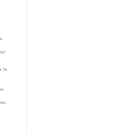
że
być
. Te
ze
emi.