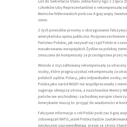
List do Sekretarza Stanu Johna Kerry’ego z 2 lipc
członków Izby Reprezentantów) o rekompensatę od P
Niemców hitlerowskich podczas II-giej wojny świat
ziemi.
Z tych powodów prosimy o skorygowanie fałszywych i
amerykańska opinia publiczna. Rozpowszechnienie 
Państwo Polskie, jak nazywał się rząd Polski w czas
masakrowaniu europejskich Żydów na polskiej ziemi
zmuszana do kompensaty za przestępstwa przez nią 
Wnioski o zryczałtowaną rekompensatę za utracony 
osoby, które pragną uzyskać rekompensatę za utra
polskich sądów. Polacy, jako indywidualne osoby, mi
Polska jako naród NIGDY nie współpracowała z niem
sugeruje silniejsza strona, a nazistowskie Niemcy N
państw we wschodniej i zachodniej europie stworzyło
Amerykanie muszą to przyjąć do wiadomości w kont
Fałszywe informacje o roli Polski podczas II-giej
zobowiązań NATO, jeżeli Polska będzie zaatakowan
niesłusznie usprawiedliwiają presję ze strony Sta