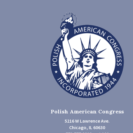
Polish American Congress
5216 W Lawrence Ave.
Chicago, IL 60630