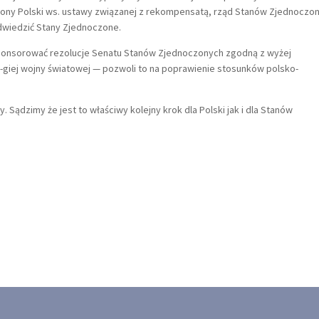
rony Polski ws. ustawy związanej z rekompensatą, rząd Stanów Zjednoczo
odwiedzić Stany Zjednoczone.
sponsorować rezolucje Senatu Stanów Zjednoczonych zgodną z wyżej
II-giej wojny światowej — pozwoli to na poprawienie stosunków polsko-
ądzimy że jest to właściwy kolejny krok dla Polski jak i dla Stanów