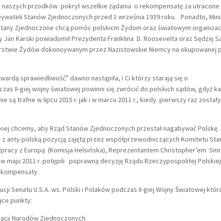
aj naszych przodków pokrył wszelkie żądania o rekompensatę za utracone
obywateli Stanów Zjednoczonych przed 1 września 1939 roku. Ponadto, Mini
li Stany Zjednoczone chcą pomóc polskicm Żydom oraz światowym organiza
dy Jan Karski powiadomił Prezydenta Franklina D. Roosevelta oraz Sędzię S
erstwie Żydów dokonoywanym przez Nazistowskie Niemcy na okupowanej 
twardą sprawiedliwość” dawno nastąpiła, i Ci którzy starają się o
czas II-giej wojny światowej powinni się zwrócić do polskich sądów, gdyż k
 są trafne w lipcu 2015 r. jak i w marcu 2011 r., kiedy pierwszy raz został
skiej chcemy, aby Rząd Stanów Zjednoczonych przestał nagabywać Polskę.
 z anty-polską pozycją zajętą przez współprzewodniczących Komitetu St
racy z Europą (Komisja Helsińska), Reprezentantem Christopher’em Smit
 w maju 2011 r. potępili poprawną decyzję Rządu Rzeczypospolitej Polskiej
rekompensaty.
i Senatu U.S.A. ws. Polski i Polaków podczas II-giej Wojny Światowej któr
ące punkty:
acji Narodów Zjednoczonych.