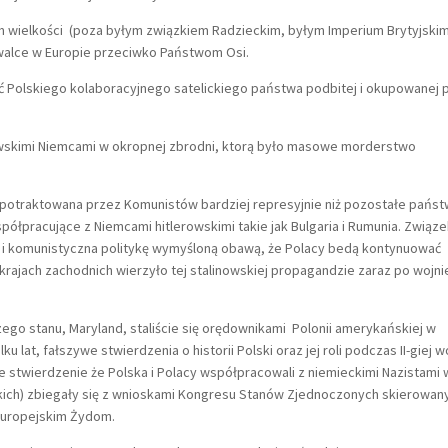
wielkości (poza byłym związkiem Radzieckim, byłym Imperium Brytyjskim
alce w Europie przeciwko Państwom Osi.
Polskiego kolaboracyjnego satelickiego państwa podbitej i okupowanej 
wskimi Niemcami w okropnej zbrodni, ktorą było masowe morderstwo
potraktowana przez Komunistów bardziej represyjnie niż pozostałe pańs
łpracujące z Niemcami hitlerowskimi takie jak Bulgaria i Rumunia. Związ
ki i komunistyczna politykę wymyśloną obawą, że Polacy bedą kontynuować
 krajach zachodnich wierzyło tej stalinowskiej propagandzie zaraz po wojni
go stanu, Maryland, staliście się orędownikami Polonii amerykańskiej w
 lat, fałszywe stwierdzenia o historii Polski oraz jej roli podczas II-giej w
 stwierdzenie że Polska i Polacy współpracowali z niemieckimi Nazistami 
h) zbiegały się z wnioskami Kongresu Stanów Zjednoczonych skierowan
 europejskim Żydom.