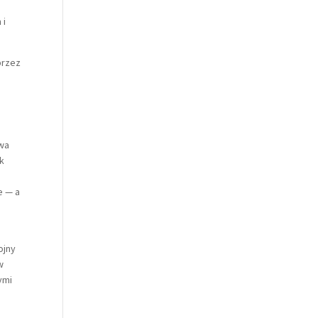
 i
przez
twa
ek
e — a
ojny
w
ymi