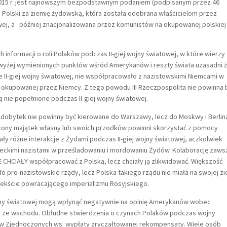
a 2015 r. jest najnowszym bezpodstawnym podaniem (podpisanym przez 46
olski za ziemię żydowską, która została odebrana właścicielom przez
owej, a później znacjonalizowana przez komunistów na okupowanej polskiej
nformacji o roli Polaków podczas II-giej wojny światowej, w które wierzy
wyżej wymienionych punktów wśród Amerykanów i reszty świata uzasadni 
ie II-giej wojny światowej, nie współpracowało z nazistowskimi Niemcami w
 okupowanej przez Niemcy. Z tego powodu III Rzeczpospolita nie powinna 
nie popełnione podczas II-giej wojny światowej.
dobytek nie powinny być kierowane do Warszawy, lecz do Moskwy i Berlina
cony majątek własny lub swoich przodków powinni skorzystać z pomocy
ały różne interakcje z Żydami podczas II-giej wojny światowej, aczkolwiek
ieckimi nazistami w prześladowaniu i mordowaniu Żydów. Kolaborację zaws
IE CHCIAŁY współpracować z Polską, lecz chciały ją zlikwidować. Większość
 pro-nazistowskie rządy, lecz Polska takiego rządu nie miała na swojej zi
ekście powracającego imperializmu Rosyjskiego.
 wojny światowej mogą wpłynąć negatywnie na opinię Amerykanów wobec
a ze wschodu. Obłudne stwierdzenia o czynach Polaków podczas wojny
nów Zjednoczonych ws. wypłaty zryczałtowanej rekompensaty. Wiele osób