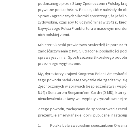
podpisanego przez Stany Zjednoczone i Polskę, kr
prywatne posiadłości w Polsce, które należały do 
Spraw Zagranicznych Sikorski spostrzegł, że jeże
żydowskim, czas aby to uczynić minął w 1942 r., kie
Najwyższego Felixa Frankfurtera o masowym mord
nich polskiej ziemi.
Minister Sikorski prawidłowo stwierdził że pora na “
zadośćuczynienie z tytułu utraconej posiadłości pod
sprawa jest inna. Spostrzeżenia Sikorskiego podobnie
przez niego wygłoszone.
My, dyrektorzy krajowi Kongresu Polonii Amerykań
tego powodu nadal kategorycznie nie zgadzamy się
Zjednoczonych w sprawach bezpieczeństwa i współp
NJ4) i Senatorem Benjamin’em Cardin (D-MD), którzy
nieuchwaleniu ustawy ws. wypłaty zryczałtowanej 
Z tego powodu, zachęcamy do sponsorowania rezolucj
prezentuje amerykańskiej opinii publicznej następuj
1. Polska była zwycięskim sojusznikiem Organiz