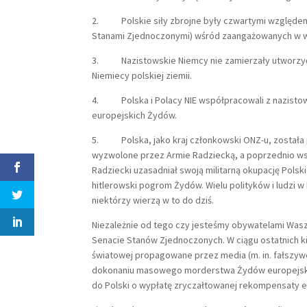
2. Polskie siły zbrojne były czwartymi względem 
Stanami Zjednoczonymi) wśród zaangażowanych w w
3. Nazistowskie Niemcy nie zamierzały utworzyć 
Niemiecy polskiej ziemii.
4. Polska i Polacy NIE współpracowali z nazisto
europejskich Żydów.
5. Polska, jako kraj członkowski ONZ-u, została 
wyzwolone przez Armie Radziecką, a poprzednio wspó
Radziecki uzasadniał swoją militarną okupację Pols
hitlerowski pogrom Żydów. Wielu polityków i ludzi w
niektórzy wierzą w to do dziś.
Niezależnie od tego czy jesteśmy obywatelami Wasze
Senacie Stanów Zjednoczonych. W ciągu ostatnich kilku
światowej propagowane przez media (m. in. fałszywe
dokonaniu masowego morderstwa Żydów europejskic
do Polski o wypłatę zryczałtowanej rekompensaty