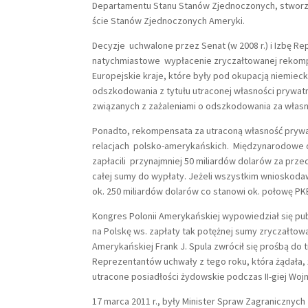
Departamentu Stanu Stanów Zjednoczonych, stworz
ście Stanów Zjednoczonych Ameryki.
Decyzje uchwalone przez Senat (w 2008 r.) i Izbę Re
natychmiastowe wypłacenie zryczałtowanej rekom
Europejskie kraje, które były pod okupacją niemie
odszkodowania z tytułu utraconej własności prywa
związanych z zażaleniami o odszkodowania za własno
Ponadto, rekompensata za utraconą własność prywat
relacjach polsko-amerykańskich. Międzynarodowe o
zapłacili przynajmniej 50 miliardów dolarów za pr
całej sumy do wypłaty. Jeżeli wszystkim wnioskod
ok. 250 miliardów dolarów co stanowi ok. połowę PK
Kongres Polonii Amerykańskiej wypowiedział się pu
na Polskę ws. zapłaty tak potężnej sumy zryczałt
Amerykańskiej Frank J. Spula zwrócił się prośbą do t
Reprezentantów uchwały z tego roku, która żądała
utracone posiadłości żydowskie podczas II-giej Woj
17 marca 2011 r., były Minister Spraw Zagranicznyc