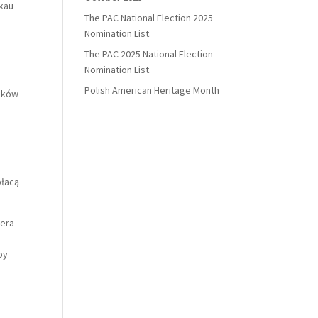
okau
The PAC National Election 2025
Nomination List.
The PAC 2025 National Election
Nomination List.
Polish American Heritage Month
roków
%
płacą
iera
by