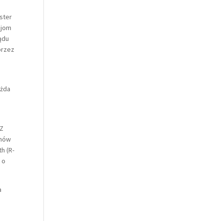
ster
cjom
ądu
przez
ażda
y
 Z
anów
h (R-
 o
a