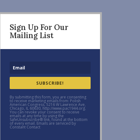
Sign Up For Our
Mailing List
SUBSCRIBE!
By submitting this form, you are consenting
to receive marketing emails from: Polish
American Congress, 5216 W Lawrence Ave,
Chicago, IL 60630, http://www.pac1944.org.
You can revoke your consent to receive
emails at any time by using the
SafeUnsubscribe® link, found at the bottom
of every email. Emails are serviced by
Constant Contact