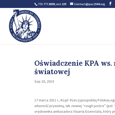
773.777.8898, ext 109
Contact@pac1944.org
Oświadczenie KPA ws. r
światowej
Sep 20, 2019
17 marca 2011 r., Rząd Rzeczypospolitej Polskiej 
własność prywatną, tak zwanej “rough justice” (pol
orędownika ambasadora Stuarta Eizenstata, który j