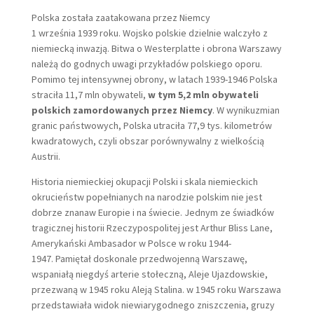
Polska została zaatakowana przez Niemcy
1 września 1939 roku. Wojsko polskie dzielnie walczyło z
niemiecką inwazją. Bitwa o Westerplatte i obrona Warszawy
należą do godnych uwagi przykładów polskiego oporu.
Pomimo tej intensywnej obrony, w latach 1939-1946 Polska
straciła 11,7 mln obywateli,
w tym 5,2 mln obywateli
polskich zamordowanych przez Niemcy
. W wynikuzmian
granic państwowych, Polska utraciła 77,9 tys. kilometrów
kwadratowych, czyli obszar porównywalny z wielkością
Austrii.
Historia niemieckiej okupacji Polski i skala niemieckich
okrucieństw popełnianych na narodzie polskim nie jest
dobrze znanaw Europie i na świecie. Jednym ze świadków
tragicznej historii Rzeczypospolitej jest Arthur Bliss Lane,
Amerykański Ambasador w Polsce w roku 1944-
1947. Pamiętał doskonale przedwojenną Warszawę,
wspaniałą niegdyś arterie stołeczną, Aleje Ujazdowskie,
przezwaną w 1945 roku Aleją Stalina. w 1945 roku Warszawa
przedstawiała widok niewiarygodnego zniszczenia, gruzy