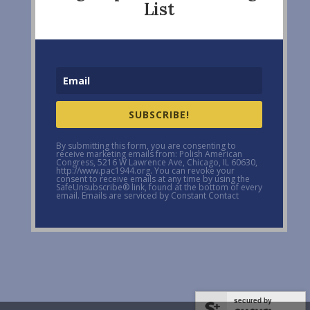
List
SUBSCRIBE!
By submitting this form, you are consenting to
receive marketing emails from: Polish American
Congress, 5216 W Lawrence Ave, Chicago, IL 60630,
http://www.pac1944.org. You can revoke your
consent to receive emails at any time by using the
SafeUnsubscribe® link, found at the bottom of every
email. Emails are serviced by Constant Contact
secured by