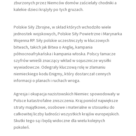
zburzonych przez Niemców domów zaścielały chodniki a
kalekie dzieci krążyły po tych gruzach.
Polskie Siły Zbrojne, w skład których wchodziło wiele
jednostek wojskowych, Polskie Siły Powietrzne i Marynarka
Wojenna RP. Siły polskie uczestniczyły w kluczowych
bitwach, takich jak Bitwa o Anglię, kampania
północnoafrykańska i kampania włoska. Polscy łamacze
szyfrów wnieśli znaczący wkład w sojusznicze wysiłki
wywiadowcze. Odegrały kluczową rolę w złamaniu
niemieckiego kodu Enigmy, który dostarczał cennych
informacji o planach i ruchach wroga.
Agresja i okupacja nazistowskich Niemiec spowodowały w
Polsce katastrofalne zniszczenia. Kraj poniósł największe
straty majątkowe, osobowe i materialne w stosunku do
całkowitej liczby ludności wszystkich krajów europejskich.
Skutki tego są i będą widoczne dla wielu kolejnych
pokoleń.