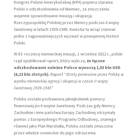
Kongres Polonii Amerykańskiej (KPA) popiera starania
Polski o odszkodowania od Niemiec, za zniszczenia
wojenne spowodowane inwazją i okupacją
Rzeczypospolitej Polskiej przez Niemcy podczas II wojny
światowej w latach 1939-1945. Kwestia ta wciąż stanowi
jedno z najpoważniejszych wyzwań w powojennej historii
Polski.
W 83. rocznicę niemieckiej inwazji, 1 września 2022 r., polski
rząd opublikował raport, który wylicza,
że łączne
odszkodowanie należne Polsce wynoszą 1,53 bln USD
(6,22 bln złotych).
Raport “
Straty poniesione przez Polskę w
wyniku niemieckiej agresji i okupacji w czasie II wojny
światowej 1939-1945″
Polska została pozbawiona jakiejkolwiek pomocy
finansowej po II wojnie światowej. Podczas gdy Niemcy
Zachodnie i inne państwa Europy Zachodniej otrzymały
pomoc z Europejskiego Programu Odbudowy, znanego
również jako Plan Marshalla, Polska została zmuszona
przez władze sowieckie do jego odrzucenia.