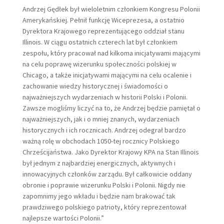
Andrzej Gędłek był wieloletnim członkiem Kongresu Polonii
Amerykańskiej. Pełnił funkcję Wiceprezesa, a ostatnio
Dyrektora Krajowego reprezentującego oddział stanu
Illinois. W ciągu ostatnich czterech lat był członkiem
zespołu, który pracował nad kilkoma inicjatywami mającymi
na celu poprawę wizerunku społeczności polskiej w
Chicago, a także inicjatywami mającymi na celu ocalenie i
zachowanie wiedzy historycznej i świadomości o
najważniejszych wydarzeniach w historii Polski i Polonii.
Zawsze mogliśmy liczyć na to, że Andrzej będzie pamiętał o
najważniejszych, jak i o mniej znanych, wydarzeniach
historycznych i ich rocznicach. Andrzej odegrał bardzo
ważną rolę w obchodach 1050-tej rocznicy Polskiego
Chrześcijaństwa. Jako Dyrektor Krajowy KPA na Stan Illinois
był jednym z najbardziej energicznych, aktywnych i
innowacyjnych członków zarządu. Był całkowicie oddany
obronie i poprawie wizerunku Polski i Polonii. Nigdy nie
zapomnimy jego wkładu i będzie nam brakować tak
prawdziwego polskiego patrioty, który reprezentował
najlepsze wartości Polonii.”