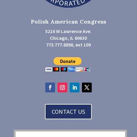
Polish American Congress
5216 W Lawrence Ave.
Chicago, IL 60630
773.777.8898, ext 109
CONTACT US