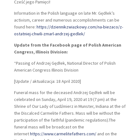
Cześć jego Pamięci!
Information in the Polish language on late Mr. Gędłek’s
activism, career and numerous accomplishments can be
found here:
https://dziennikzwiazkowy.com/na-biezaco/z-
ostatniej-chwili-zmarl-andrzej-gedlek/
Update from the Facebook page of Polish American
Congress, Illinois Division:
“Passing of Andrzej Gędłek, National Director of Polish
American Congress Illinois Division
[Update / aktualizacja: 18 April 2020]
Funeral mass for the deceased Andrzej Gędłek will be
celebrated on Sunday, April 19, 2020 at 19 (7 pm) at the
Shrine of Our Lady of Ludźmierz in Munster, Indiana at the of
the Discalced Carmelite Fathers. Mass will be without the
participation of the faithful (pandemic regulations).The
funeral mass will be broadcast on the
internet
https://www.carmelitefathers.com/
and on the