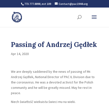
773.777.8898, ext 109
Contact@pac1944.org
Passing of Andrzej Gędłek
Apr 14, 2020
We are deeply saddened by the news of passing of Mr.
Andrzej Gędłek, National Director of PAC IL Division due to
the coronavirus. He was a devoted activist for the Polish
community and he will be greatly missed. May he rest in
peace.
Niech światłość wiekuista świeci mu na wieki.