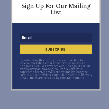
Sign Up For Our Mailing
List
SUBSCRIBE!
By submitting this form, you are consenting to
receive marketing emails from: Polish American
Congress, 5216 W Lawrence Ave, Chicago, IL 60630,
http://www.pac1944.org. You can revoke your
consent to receive emails at any time by using the
SafeUnsubscribe® link, found at the bottom of every
email. Emails are serviced by Constant Contact