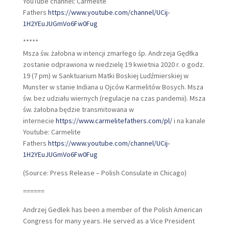
YouTube channel: Carmelite
Fathers
https://www.youtube.com/channel/UCij-
1H2YEuJUGmVo6Fw0Fug
*****
Msza św. żałobna w intencji zmarłego śp. Andrzeja Gędłka
zostanie odprawiona w niedzielę 19 kwietnia 2020 r. o godz.
19 (7 pm) w Sanktuarium Matki Boskiej Ludźmierskiej w
Munster w stanie Indiana u Ojców Karmelitów Bosych. Msza
św. bez udziału wiernych (regulacje na czas pandemii). Msza
św. żałobna będzie transmitowana w
internecie
https://www.carmelitefathers.com/pl/
i na kanale
Youtube: Carmelite
Fathers
https://www.youtube.com/channel/UCij-
1H2YEuJUGmVo6Fw0Fug
(Source: Press Release – Polish Consulate in Chicago)
======
Andrzej Gedlek has been a member of the Polish American
Congress for many years. He served as a Vice President