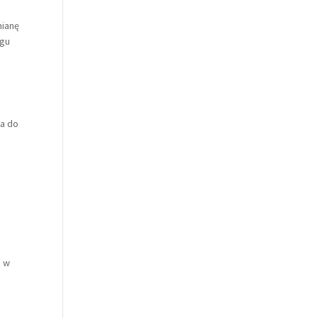
mianę
egu
wa do
e w