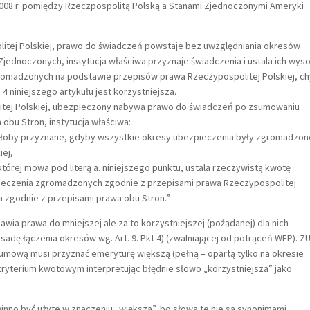
008 r. pomiędzy Rzeczpospolitą Polską a Stanami Zjednoczonymi Ameryki
olitej Polskiej, prawo do świadczeń powstaje bez uwzględniania okresów
ednoczonych, instytucja właściwa przyznaje świadczenia i ustala ich wys
omadzonych na podstawie przepisów prawa Rzeczypospolitej Polskiej, c
 niniejszego artykułu jest korzystniejsza.
litej Polskiej, ubezpieczony nabywa prawo do świadczeń po zsumowaniu
obu Stron, instytucja właściwa:
stałoby przyznane, gdyby wszystkie okresy ubezpieczenia były zgromadzon
iej,
tórej mowa pod literą a. niniejszego punktu, ustala rzeczywistą kwotę
ieczenia zgromadzonych zgodnie z przepisami prawa Rzeczypospolitej
 zgodnie z przepisami prawa obu Stron.”
wia prawa do mniejszej ale za to korzystniejszej (pożądanej) dla nich
sadę łączenia okresów wg. Art. 9. Pkt 4) (zwalniającej od potrąceń WEP). Z
mową musi przyznać emeryturę większą (pełną – opartą tylko na okresie
 kryterium kwotowym interpretując błędnie słowo „korzystniejsza” jako
inno być użyte w znaczeniu „większa”, bo słowa te nie są synonimami.