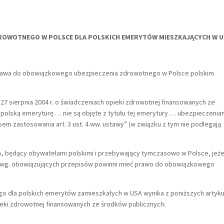
ROWOTNEGO W POLSCE DLA POLSKICH EMERYTÓW MIESZKAJĄCYCH W U
rawa do obowiązkowego ubezpieczenia zdrowotnego w Polsce polskim
 27 sierpnia 2004 r. o świadczeniach opieki zdrowotnej finansowanych ze
polską emeryturę … nie są objęte z tytułu tej emerytury … ubezpieczenia
em zastosowania art. 3 ust. 4 ww. ustawy” (w związku z tym nie podlegają
, będący obywatelami polskimi i przebywający tymczasowo w Polsce, jeże
to wg. obowiązujących przepisów powinni mieć prawo do obowiązkowego
o dla polskich emerytów zamieszkałych w USA wynika z poniższych artyk
pieki zdrowotnej finansowanych ze środków publicznych: