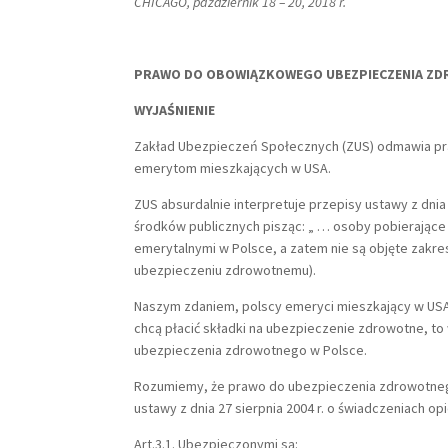
CHICAGO, październik 18 – 20, 2018 r.
PRAWO DO OBOWIĄZKOWEGO UBEZPIECZENIA ZD
WYJAŚNIENIE
Zakład Ubezpieczeń Społecznych (ZUS) odmawia p
emerytom mieszkających w USA.
ZUS absurdalnie interpretuje przepisy ustawy z dnia
środków publicznych pisząc: „ … osoby pobierające 
emerytalnymi w Polsce, a zatem nie są objęte zakres
ubezpieczeniu zdrowotnemu).
Naszym zdaniem, polscy emeryci mieszkający w USA
chcą płacić składki na ubezpieczenie zdrowotne, 
ubezpieczenia zdrowotnego w Polsce.
Rozumiemy, że prawo do ubezpieczenia zdrowotneg
ustawy z dnia 27 sierpnia 2004 r. o świadczeniach o
Art.3.1. Ubezpieczonymi są: