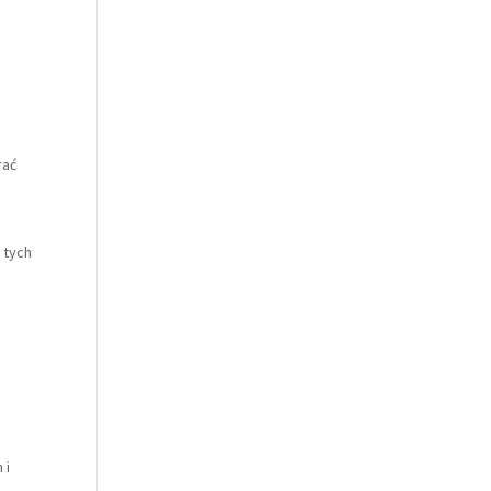
h
rać
 tych
 i