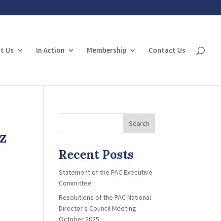
t Us
In Action
Membership
Contact Us
w
Search
z
Recent Posts
Statement of the PAC Executive
Committee
Resolutions of the PAC National
Director’s Council Meeting
October 2025