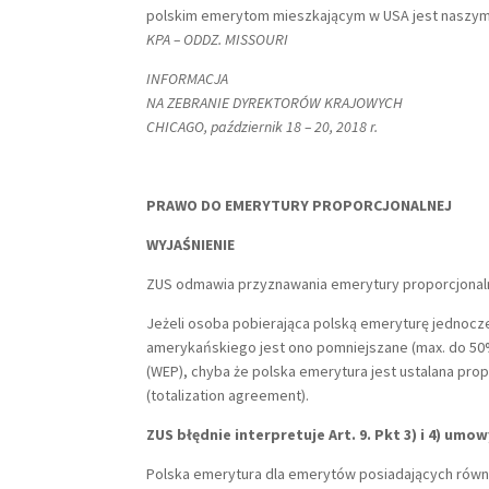
polskim emerytom mieszkającym w USA jest naszym
KPA – ODDZ. MISSOURI
INFORMACJA
NA ZEBRANIE DYREKTORÓW KRAJOWYCH
CHICAGO, październik 18 – 20, 2018 r.
PRAWO DO EMERYTURY PROPORCJONALNEJ
WYJAŚNIENIE
ZUS odmawia przyznawania emerytury proporcjonalne
Jeżeli osoba pobierająca polską emeryturę jednocz
amerykańskiego jest ono pomniejszane (max. do 50% w
(WEP), chyba że polska emerytura jest ustalana pro
(totalization agreement).
ZUS błędnie interpretuje Art. 9. Pkt 3) i 4) umo
Polska emerytura dla emerytów posiadających równ