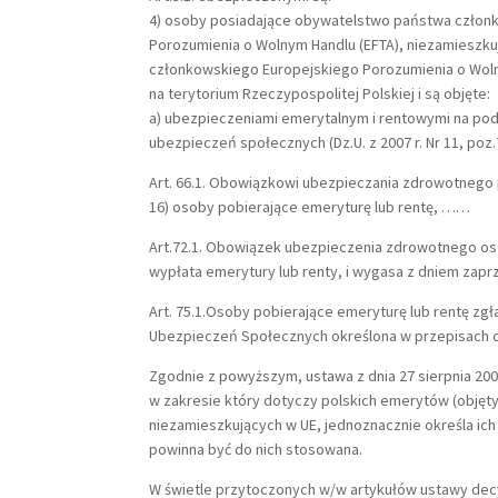
4) osoby posiadające obywatelstwo państwa członk
Porozumienia o Wolnym Handlu (EFTA), niezamieszku
członkowskiego Europejskiego Porozumienia o Woln
na terytorium Rzeczypospolitej Polskiej i są objęte:
a) ubezpieczeniami emerytalnym i rentowymi na pods
ubezpieczeń społecznych (Dz.U. z 2007 r. Nr 11, poz.
Art. 66.1. Obowiązkowi ubezpieczania zdrowotnego 
16) osoby pobierające emeryturę lub rentę, ……
Art.72.1. Obowiązek ubezpieczenia zdrowotnego osó
wypłata emerytury lub renty, i wygasa z dniem zapr
Art. 75.1.Osoby pobierające emeryturę lub rentę z
Ubezpieczeń Społecznych określona w przepisach 
Zgodnie z powyższym, ustawa z dnia 27 sierpnia 200
w zakresie który dotyczy polskich emerytów (objęt
niezamieszkujących w UE, jednoznacznie określa ich
powinna być do nich stosowana.
W świetle przytoczonych w/w artykułów ustawy de