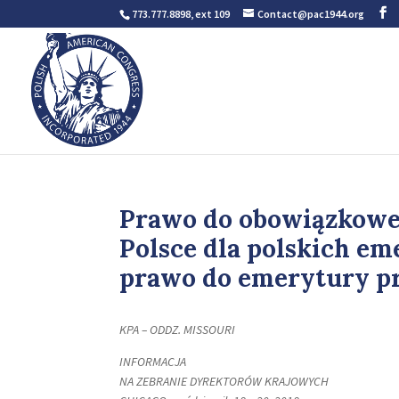
773.777.8898, ext 109
Contact@pac1944.org
Prawo do obowiązkowe
Polsce dla polskich e
prawo do emerytury pr
KPA – ODDZ. MISSOURI
INFORMACJA
NA ZEBRANIE DYREKTORÓW KRAJOWYCH