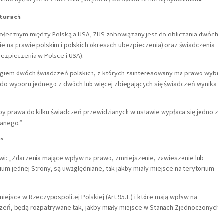
yturach
społecznym między Polską a USA, ZUS zobowiązany jest do obliczania dwóc
e na prawie polskim i polskich okresach ubezpieczenia) oraz świadczenia
ezpieczenia w Polsce i USA).
giem dwóch świadczeń polskich, z których zainteresowany ma prawo wyb
o do wyboru jednego z dwóch lub więcej zbiegających się świadczeń wynika
soby prawa do kilku świadczeń przewidzianych w ustawie wypłaca się jedno z
wanego.”
h”
wi: „Zdarzenia mające wpływ na prawo, zmniejszenie, zawieszenie lub
um jednej Strony, są uwzględniane, tak jakby miały miejsce na terytorium
miejsce w Rzeczypospolitej Polskiej (Art.95.1.) i które mają wpływ na
zeń, będą rozpatrywane tak, jakby miały miejsce w Stanach Zjednoczonych