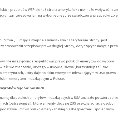
ńskich przepisów WEP ale też strona amerykańska nie może wpływać na z
jących zainteresowanym na wybór jednego ze świadczeń w przypadku zbi
u Stron „… mająca miejsce zamieszkania na terytorium Strony, jest
przy stosowaniu przepisów prawa drugiej Strony, dotyczących nabycia pra
powinne uwzględniać i respektować prawo polskich emerytów do wyboru
 właściwe znaczenie, użytego w umowie, słowa „korzystniejsza” jako
wy o emeryturach, który daje polskim emerytom mieszkającym w USA prawo
olskim emerytom mieszkającym w Polsce.
e wyroków Sądów polskich
onalnej dla polskich emerytów mieszkających w USA znalazło potwierdzeni
ych (patrz poniżej), które zmieniły decyzję ZUS przyznając rację osobom
a podstawie umowy polsko-amerykańskiej o zabezpieczeniu społecznym.