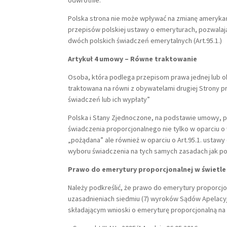
odwrotnie.
Polska strona nie może wpływać na zmianę ameryka
przepisów polskiej ustawy o emeryturach, pozwala
dwóch polskich świadczeń emerytalnych (Art.95.1.)
Artykuł 4 umowy – Równe traktowanie
Osoba, która podlega przepisom prawa jednej lub ob
traktowana na równi z obywatelami drugiej Strony 
świadczeń lub ich wypłaty”
Polska i Stany Zjednoczone, na podstawie umowy, 
świadczenia proporcjonalnego nie tylko w oparciu o
„pożądana” ale również w oparciu o Art.95.1. usta
wyboru świadczenia na tych samych zasadach jak p
Prawo do emerytury proporcjonalnej w świetl
Należy podkreślić, że prawo do emerytury proporcj
uzasadnieniach siedmiu (7) wyroków Sądów Apelacyjn
składającym wnioski o emeryturę proporcjonalną n