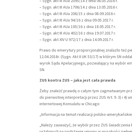
– Sygn. akt III AUa 2095/14 z dnia 06.05.2016 r.
– Sygn. akt III AUa 1706/14 z dnia 13.05.2016 r.
– Sygn. akt III AUa 206/15 z dnia 08.09.2016 r.
– Sygn. akt III AUa 94/16 z dnia 09.05.2017 r.
– Sygn. akt III AUa 105/16 z dnia 18.05.2017 r.
– Sygn. akt III AUa 402/16 z dnia 19.07.2017 r.
– Sygn. akt XIV U 972/17 z dnia 14.09.2017 r.
Prawo do emerytury proporcjonalnej znalazło też p
12.04.2018r. (Sygn. Akt II UK 53/17) w którym SN od
wyrok Sądu Apelacyjnego, pozwalający na wybór e
SN.
ZUS kontra ZUS – jaka jest cała prawda
Żeby znależć prawdę o całym tym zagmatwanym prz
do pierwotnej interpretacji przez ZUS Art. 9. 3) i 4)
internetowej Konsulatu w Chicago:
„Informacja na temat realizacji polsko-amerykańsk
„Należy zauważyć, że wybór przez ZUS świadczeni
ustalonych na podstawie umowy w wysokości pełnej 