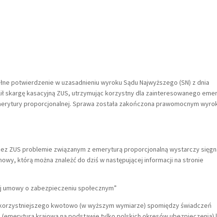
ełne potwierdzenie w uzasadnieniu wyroku Sądu Najwyższego (SN) z dnia
dalił skargę kasacyjną ZUS, utrzymując korzystny dla zainteresowanego eme
merytury proporcjonalnej. Sprawa została zakończona prawomocnym wyro
ez ZUS problemie związanym z emeryturą proporcjonalną wystarczy sięgn
 umowy, którą można znależć do dziś w następującej informacji na stronie
iej umowy o zabezpieczeniu społecznym”
a korzystniejszego kwotowo (w wyższym wymiarze) spomiędzy świadczeń
(emerytura krajowa na podstawie tylko polskich okresów ubezpieczenia) 