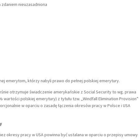
 zdaniem nieuzasadniona
j emerytom, którzy nabyli prawo do pełnej polskiej emerytury.
eśnie otrzymuje świadczenie amerykańskie z Social Security to wg. prawa
artości polskiej emerytury) z tytułu tzw. „Windfall Elimination Provision”
porcjonalnie w oparciu o zasadę łączenia okresów pracy w Polsce i USA
wy
iez okresy pracy w USA powinna być ustalana w oparciu o przepisy umowy