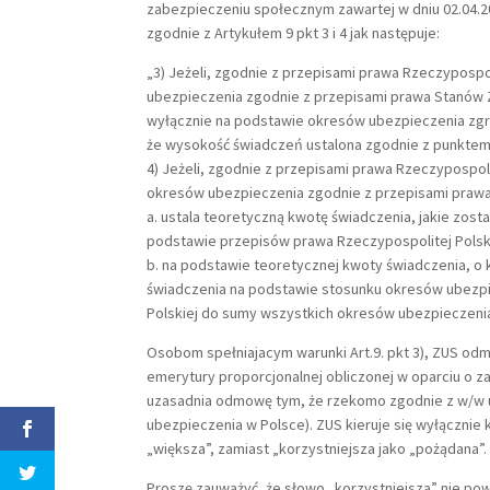
zabezpieczeniu społecznym zawartej w dniu 02.04.2
zgodnie z Artykułem 9 pkt 3 i 4 jak następuje:
„3) Jeżeli, zgodnie z przepisami prawa Rzeczyposp
ubezpieczenia zgodnie z przepisami prawa Stanów Zj
wyłącznie na podstawie okresów ubezpieczenia zgr
że wysokość świadczeń ustalona zgodnie z punktem 4
4) Jeżeli, zgodnie z przepisami prawa Rzeczypospo
okresów ubezpieczenia zgodnie z przepisami prawa 
a. ustala teoretyczną kwotę świadczenia, jakie zo
podstawie przepisów prawa Rzeczypospolitej Polsk
b. na podstawie teoretycznej kwoty świadczenia, o k
świadczenia na podstawie stosunku okresów ubezp
Polskiej do sumy wszystkich okresów ubezpieczenia
Osobom spełniajacym warunki Art.9. pkt 3), ZUS odma
emerytury proporcjonalnej obliczonej w oparciu o za
uzasadnia odmowę tym, że rzekomo zgodnie z w/w u
ubezpieczenia w Polsce). ZUS kieruje się wyłącznie
„większa”, zamiast „korzystniejsza jako „pożądana”.
Proszę zauważyć, że słowo „korzystniejsza” nie pow