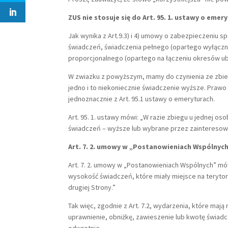
ZUS nie stosuje się do Art. 95. 1. ustawy o emer
Jak wynika z Art.9.3) i 4) umowy o zabezpieczeniu 
świadczeń, świadczenia pełnego (opartego wyłączni
proporcjonalnego (opartego na łączeniu okresów ub
W zwiazku z powyższym, mamy do czynienia ze zbie
jedno i to niekoniecznie świadczenie wyższe. Praw
jednoznacznie z Art. 95.1 ustawy o emeryturach.
Art. 95. 1. ustawy mówi: „W razie zbiegu u jednej o
świadczeń – wyższe lub wybrane przez zaintereso
Art. 7. 2. umowy w „Postanowieniach Wspólnyc
Art. 7. 2. umowy w „Postanowieniach Wspólnych” mó
wysokość świadczeń, które miały miejsce na terytori
drugiej Strony.”
Tak więc, zgodnie z Art. 7.2, wydarzenia, które mają 
uprawnienie, obniżkę, zawieszenie lub kwotę świadc