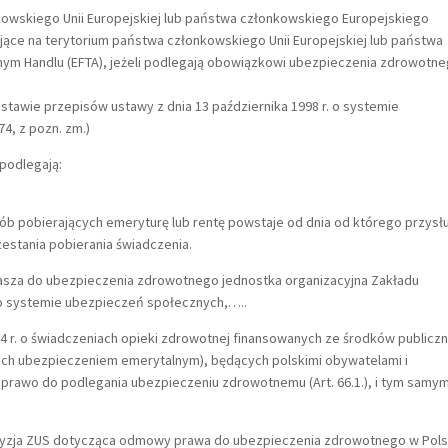
owskiego Unii Europejskiej lub państwa członkowskiego Europejskiego
jące na terytorium państwa członkowskiego Unii Europejskiej lub państwa
ym Handlu (EFTA), jeżeli podlegają obowiązkowi ubezpieczenia zdrowotn
tawie przepisów ustawy z dnia 13 października 1998 r. o systemie
74, z pozn. zm.)
podlegają:
b pobierających emeryturę lub rentę powstaje od dnia od którego przysł
zestania pobierania świadczenia.
głasza do ubezpieczenia zdrowotnego jednostka organizacyjna Zakładu
o systemie ubezpieczeń społecznych,…..
4 r. o świadczeniach opieki zdrowotnej finansowanych ze środków publicz
ych ubezpieczeniem emerytalnym), będących polskimi obywatelami i
 prawo do podlegania ubezpieczeniu zdrowotnemu (Art. 66.1.), i tym samy
cyzja ZUS dotycząca odmowy prawa do ubezpieczenia zdrowotnego w Pol