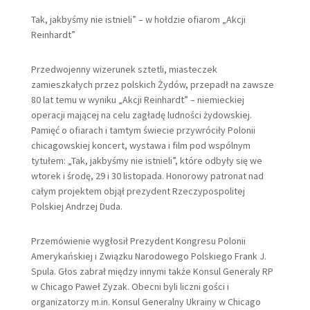
Tak, jakbyśmy nie istnieli” – w hołdzie ofiarom „Akcji
Reinhardt”
Przedwojenny wizerunek sztetli, miasteczek
zamieszkałych przez polskich Żydów, przepadł na zawsze
80 lat temu w wyniku „Akcji Reinhardt” – niemieckiej
operacji mającej na celu zagładę ludności żydowskiej.
Pamięć o ofiarach i tamtym świecie przywróciły Polonii
chicagowskiej koncert, wystawa i film pod wspólnym
tytułem: „Tak, jakbyśmy nie istnieli”, które odbyły się we
wtorek i środę, 29 i 30 listopada. Honorowy patronat nad
całym projektem objął prezydent Rzeczypospolitej
Polskiej Andrzej Duda.
Przemówienie wygłosił Prezydent Kongresu Polonii
Amerykańskiej i Związku Narodowego Polskiego Frank J.
Spula. Głos zabrał między innymi także Konsul Generaly RP
w Chicago Paweł Zyzak. Obecni byli liczni gości i
organizatorzy m.in. Konsul Generalny Ukrainy w Chicago