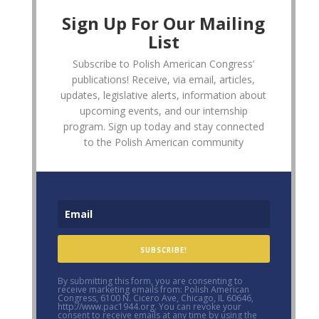
Sign Up For Our Mailing
List
Subscribe to Polish American Congress’
publications! Receive, via email, articles,
updates, legislative alerts, information about
upcoming events, and our internship
program. Sign up today and stay connected
to the Polish American community
SUBSCRIBE!
By submitting this form, you are consenting to
receive marketing emails from: Polish American
Congress, 6100 N. Cicero Ave, Chicago, IL 60646,
http://www.pac1944.org. You can revoke your
consent to receive emails at any time by using the