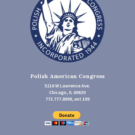
Polish American Congress
5216 W Lawrence Ave.
Chicago, IL 60630
773.777.8898, ext 109