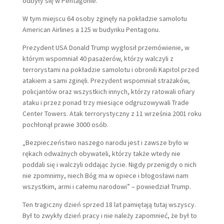
odbyły się w Pentagonie.
W tym miejscu 64 osoby zginęły na pokładzie samolotu
American Airlines a 125 w budynku Pentagonu.
Prezydent USA Donald Trump wygłosił przemówienie, w
którym wspomniał 40 pasażerów, którzy walczyli z
terrorystami na pokładzie samolotu i obronili Kapitol przed
atakiem a sami zginęli. Prezydent wspomniał strażaków,
policjantów oraz wszystkich innych, którzy ratowali ofiary
ataku i przez ponad trzy miesiące odgruzowywali Trade
Center Towers. Atak terrorystyczny z 11 września 2001 roku
pochłonął prawie 3000 osób.
„Bezpieczeństwo naszego narodu jest i zawsze było w
rękach odważnych obywateli, którzy także wtedy nie
poddali się i walczyli oddając życie. Nigdy przenigdy o nich
nie zpomnimy, niech Bóg ma w opiece i błogosławi nam
wszystkim, armi i całemu narodowi” – powiedział Trump.
Ten tragiczny dzień sprzed 18 lat pamiętają tutaj wszyscy.
Był to zwykły dzień pracy i nie należy zapomnieć, że był to