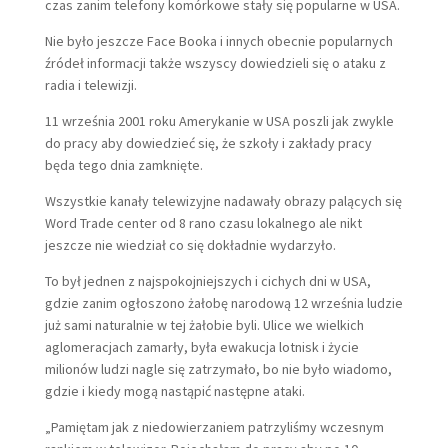
czas zanim telefony komórkowe stały się popularne w USA.
Nie było jeszcze Face Booka i innych obecnie popularnych
źródeł informacji także wszyscy dowiedzieli się o ataku z
radia i telewizji.
11 września 2001 roku Amerykanie w USA poszli jak zwykle
do pracy aby dowiedzieć się, że szkoły i zakłady pracy
będa tego dnia zamknięte.
Wszystkie kanały telewizyjne nadawały obrazy palących się
Word Trade center od 8 rano czasu lokalnego ale nikt
jeszcze nie wiedział co się dokładnie wydarzyło.
To był jednen z najspokojniejszych i cichych dni w USA,
gdzie zanim ogłoszono żałobę narodową 12 września ludzie
już sami naturalnie w tej żałobie byli. Ulice we wielkich
aglomeracjach zamarły, była ewakucja lotnisk i życie
milionów ludzi nagle się zatrzymało, bo nie było wiadomo,
gdzie i kiedy mogą nastąpić następne ataki.
„Pamiętam jak z niedowierzaniem patrzyliśmy wczesnym