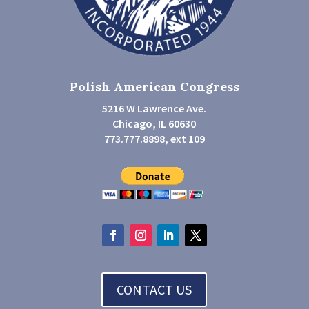
Polish American Congress
5216 W Lawrence Ave.
Chicago, IL 60630
773.777.8898, ext 109
CONTACT US