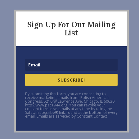
Sign Up For Our Mailing
List
SUBSCRIBE!
By submitting this form, you are consenting to
receive marketing emails from: Polish American
Congress, 5216 W Lawrence Ave, Chicago, IL 60630,
http://www.pac1944.org. You can revoke your
consent to receive emails at any time by using the
SafeUnsubscribe® link, found at the bottom of every
email. Emails are serviced by Constant Contact