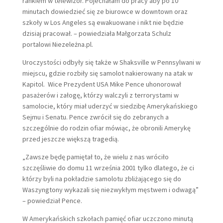
rankiem w telewizor. Pojechałam do pracy aby po 10
minutach dowiedzieć się ze biurowce w downtown oraz
szkoły w Los Angeles są ewakuowane i nikt nie będzie
dzisiaj pracował. – powiedziała Małgorzata Schulz
portalowi Niezeleżna.pl.
Uroczystości odbyły się także w Shaksville w Pennsylwani w
miejscu, gdzie rozbiły się samolot nakierowany na atak w
Kapitol. Wice Prezydent USA Mike Pence uhonorował
pasażerów i załogę, którzy walczyli z terrorystami w
samolocie, który miał uderzyć w siedzibę Amerykańskiego
Sejmu i Senatu. Pence zwrócił się do zebranych a
szczególnie do rodzin ofiar mówiąc, że obronili Amerykę
przed jeszcze większą tragedią.
„Zawsze będę pamiętał to, że wielu z nas wróciło
szczęśliwie do domu 11 września 2001 tylko dlatego, że ci
którzy byli na pokładzie samolotu zbliżającego się do
Waszyngtony wykazali się niezwykłym męstwem i odwagą”
– powiedział Pence.
W Amerykańskich szkołach pamięć ofiar uczczono minutą