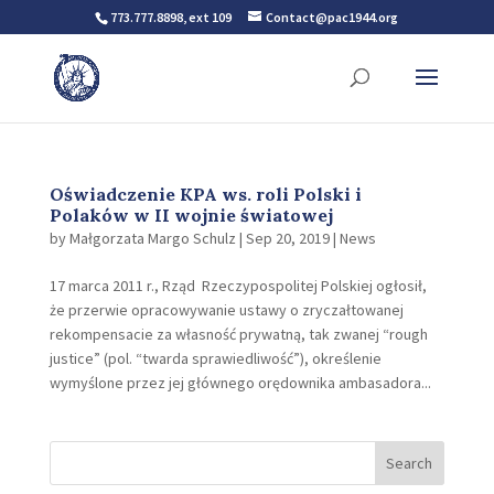
773.777.8898, ext 109
Contact@pac1944.org
Oświadczenie KPA ws. roli Polski i
Polaków w II wojnie światowej
by
Małgorzata Margo Schulz
|
Sep 20, 2019
|
News
17 marca 2011 r., Rząd Rzeczypospolitej Polskiej ogłosił,
że przerwie opracowywanie ustawy o zryczałtowanej
rekompensacie za własność prywatną, tak zwanej “rough
justice” (pol. “twarda sprawiedliwość”), określenie
wymyślone przez jej głównego orędownika ambasadora...
Search