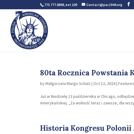
773.777.8898, ext 109
Contact@pac1944.org
80ta Rocznica Powstania 
by
Małgorzata Margo Schulz
|
Oct 12, 2024
|
Featured
Już w Niedzielę 13 października w Chicago, odbędzie
Amerykańskiej. „Za wolność teraz i zawsze, dla wszy
Historia Kongresu Polonii