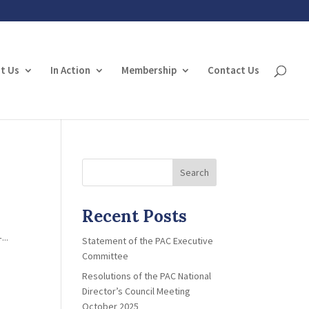
t Us
In Action
Membership
Contact Us
Search
Recent Posts
...
Statement of the PAC Executive
Committee
Resolutions of the PAC National
Director’s Council Meeting
October 2025