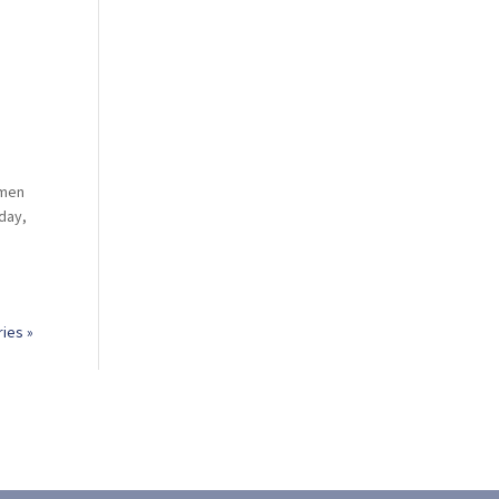
 men
day,
ries »