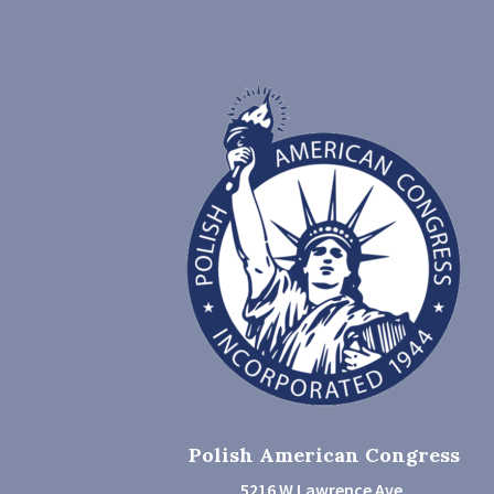
Polish American Congress
5216 W Lawrence Ave.