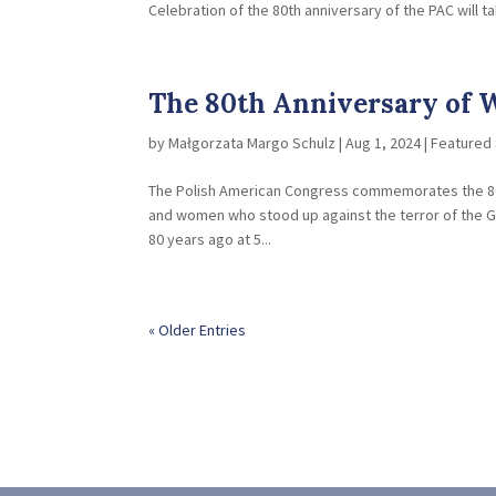
Celebration of the 80th anniversary of the PAC will t
The 80th Anniversary of 
by
Małgorzata Margo Schulz
|
Aug 1, 2024
|
Featured 
The Polish American Congress commemorates the 80
and women who stood up against the terror of the G
80 years ago at 5...
« Older Entries