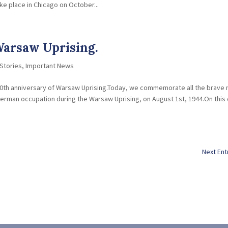
ake place in Chicago on October...
Warsaw Uprising.
Stories
,
Important News
th anniversary of Warsaw Uprising.Today, we commemorate all the brave
erman occupation during the Warsaw Uprising, on August 1st, 1944.On this 
Next Ent