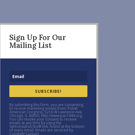
Sign Up For Our
Mailing List
SUBSCRIBE!
By submitting this form, you are consenting
to receive marketing emails from: Polish
American Congress, 5216 W Lawrence Ave,
Chicago, IL 60630, http://www.pac1944.org.
You can revoke your consent to receive
emails at any time by using the
SafeUnsubscribe® link, found at the bottom
of every email. Emails are serviced by
Constant Contact